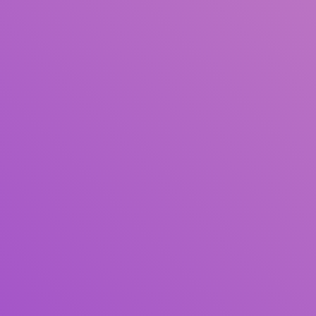
Judul
Pengarang
Subjek
ISBN/ISSN
Tipe Koleksi
Lokasi
GMD