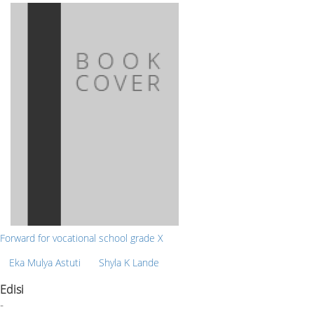
Forward for vocational school grade X
Eka Mulya Astuti
Shyla K Lande
Edisi
-