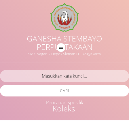
GANESHA STEMBAYO
PERPUSTAKAAN
SMK Negeri 2 Depok Sleman D.I. Yogyakarta
CARI
Pencarian Spesifik
Koleksi