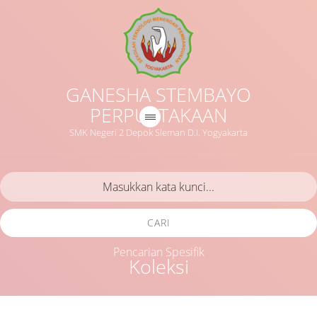
GANESHA STEMBAYO
PERPUSTAKAAN
SMK Negeri 2 Depok Sleman D.I. Yogyakarta
CARI
Pencarian Spesifik
Koleksi