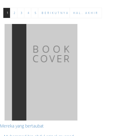
1
2
3
4
5
BERIKUTNYA
HAL. AKHIR
Mereka yang bertaubat