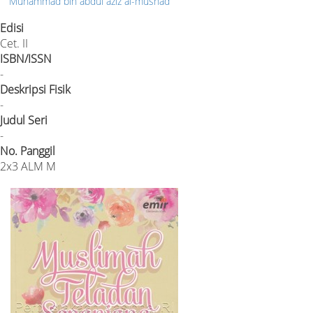
Muhammad bin abdul aziz al-musnad
Edisi
Cet. II
ISBN/ISSN
-
Deskripsi Fisik
-
Judul Seri
-
No. Panggil
2x3 ALM M