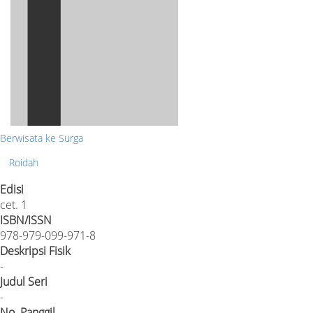
Berwisata ke Surga
Roidah
Edisi
cet. 1
ISBN/ISSN
978-979-099-971-8
Deskripsi Fisik
-
Judul Seri
-
No. Panggil