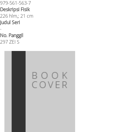
979-561-563-7
Deskripsi Fisik
226 hlm,; 21 cm
Judul Seri
-
No. Panggil
297 ZEI S