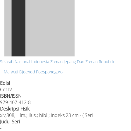
Sejarah Nasional Indonesia Zaman Jepang Dan Zaman Republik
Marwati Djoened Poesponegoro
Edisi
Cet IV
ISBN/ISSN
979-407-412-8
Deskripsi Fisik
xlv,808, Hlm.; ilus.; bibl.; indeks 23 cm - ( Seri
Judul Seri
-