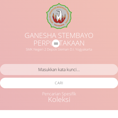
GANESHA STEMBAYO
PERPUSTAKAAN
SMK Negeri 2 Depok Sleman D.I. Yogyakarta
CARI
Pencarian Spesifik
Koleksi