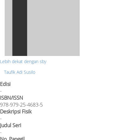
Lebih dekat dengan sby
Taufik Adi Susilo
Edisi
-
ISBN/ISSN
978-979-25-4683-5
Deskripsi Fisik
-
Judul Seri
-
No. Panggil