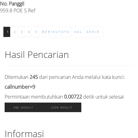
No. Panggil
959.8 POE S Ref
1
2
3
4
5
BERIKUTNYA
HAL. AKHIR
Hasil Pencarian
Ditemukan
245
dari pencarian Anda melalui kata kunci:
callnumber=9
Permintaan membutuhkan
0.00722
detik untuk selesai
XML RESULT
JSON RESULT
Informasi