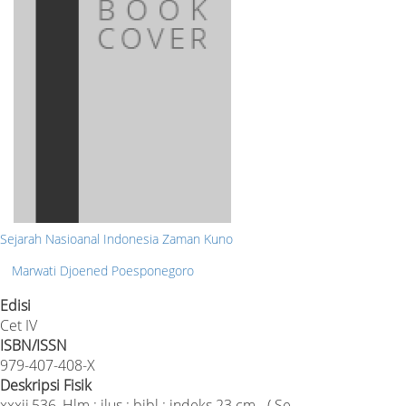
Sejarah Nasioanal Indonesia Zaman Kuno
Marwati Djoened Poesponegoro
Edisi
Cet IV
ISBN/ISSN
979-407-408-X
Deskripsi Fisik
xxxii,536, Hlm.; ilus.; bibl.; indeks 23 cm - ( Se