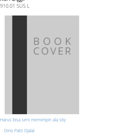
910.01 SUS L
Harus bisa seni memimpin ala sby
Dino Patti Djalal