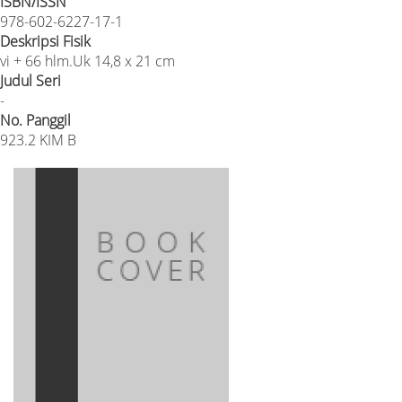
ISBN/ISSN
978-602-6227-17-1
Deskripsi Fisik
vi + 66 hlm.Uk 14,8 x 21 cm
Judul Seri
-
No. Panggil
923.2 KIM B