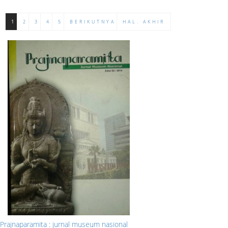
1
2
3
4
5
BERIKUTNYA
HAL. AKHIR
Prajnaparamita : jurnal museum nasional