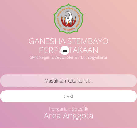
GANESHA STEMBAYO
PERPUSTAKAAN
SMK Negeri 2 Depok Sleman D.I. Yogyakarta
CARI
Pencarian Spesifik
Area Anggota