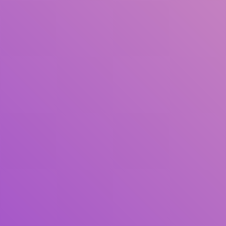
Judul
Pengarang
Subjek
ISBN/ISSN
Tipe Koleksi
Lokasi
GMD