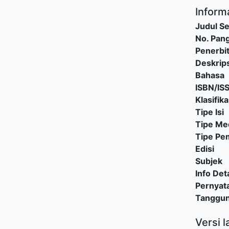
Informa
Judul Se
No. Pang
Penerbi
Deskrips
Bahasa
ISBN/IS
Klasifika
Tipe Isi
Tipe Me
Tipe P
Edisi
Subjek
Info Deta
Pernyat
Tanggu
Versi l