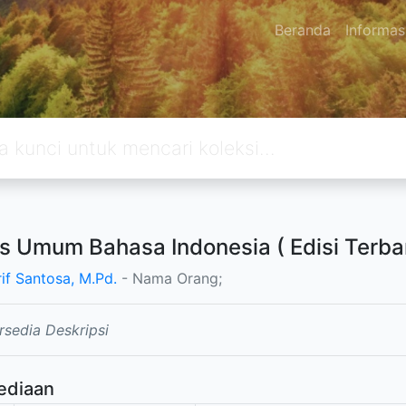
Beranda
Informas
 Umum Bahasa Indonesia ( Edisi Terbar
rif Santosa, M.Pd.
- Nama Orang;
rsedia Deskripsi
ediaan