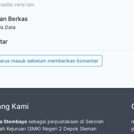
sedia versi lain
an Berkas
da Data
tar
arus masuk sebelum memberikan komentar
ang Kami
a Stembayo
sebagai perpustakaan di Sekolah
m
h Kejuruan (SMK) Negeri 2 Depok Sleman
p