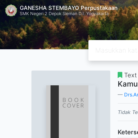
GANESHA STEMBAYO Perpustakaan
SMK Negeri 2 Depok Sleman D.I. Yogyakarta
Text
Kamus
Drs.A
Tidak Te
Keters