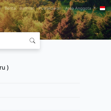
i
Berita
Bantuan
Pustakawan
Area Anggota
u )