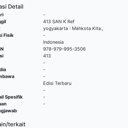
si Detail
ri
-
gil
413 SAN K Ref
t
yogyakarta
:
Mahkota Kita
.,
i Fisik
-
Indonesia
SN
978-979-995-3506
si
413
-
dia
-
embawa
-
Edisi Terbaru
-
il Spesifik
-
aan
-
ngjawab
ain/terkait