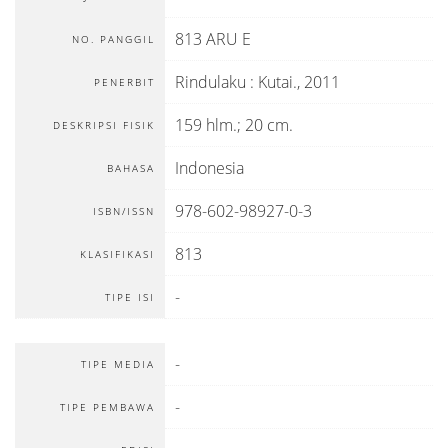
813 ARU E
NO. PANGGIL
Rindulaku
:
Kutai
.,
2011
PENERBIT
159 hlm.; 20 cm.
DESKRIPSI FISIK
Indonesia
BAHASA
978-602-98927-0-3
ISBN/ISSN
813
KLASIFIKASI
-
TIPE ISI
-
TIPE MEDIA
-
TIPE PEMBAWA