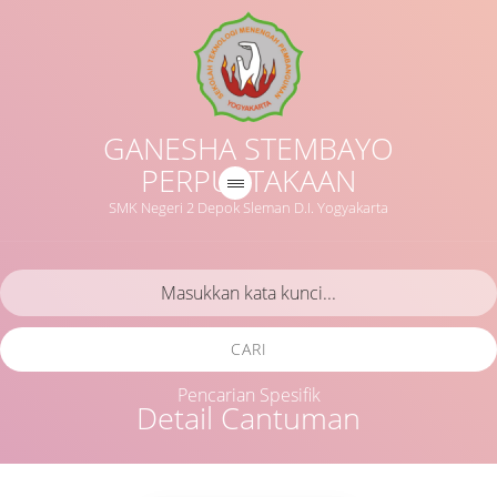
GANESHA STEMBAYO
PERPUSTAKAAN
SMK Negeri 2 Depok Sleman D.I. Yogyakarta
CARI
Pencarian Spesifik
Detail Cantuman